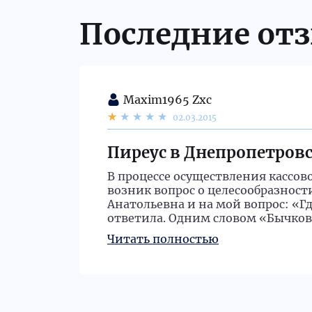
Последние от
Maxim1965 Zxc
02.03.2015
Пиреус в Днепропетровс
Анаьольевна.
В процессе осуществления кассов
возник вопрос о целесообразнос
Анатольевна и на мой вопрос: «Гд
ответила. Одним словом «Бычкова