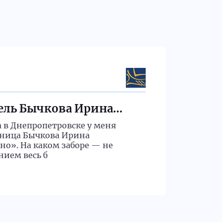
Myma
тель Бычкова Ирина
А пир
а в Днепропетровске у меня
Капут П
льница Бычкова Ирина
опровер
но». На каком заборе — не
этому в
нием весь б