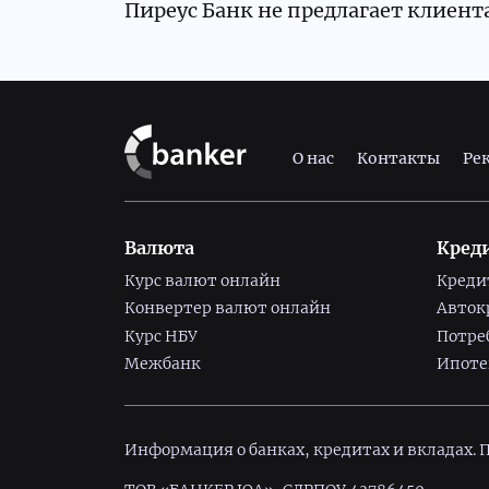
Пиреус Банк не предлагает клиен
О нас
Контакты
Ре
Валюта
Кред
Курс валют онлайн
Креди
Конвертер валют онлайн
Авток
Курс НБУ
Потре
Межбанк
Ипоте
Информация о банках, кредитах и вкладах.