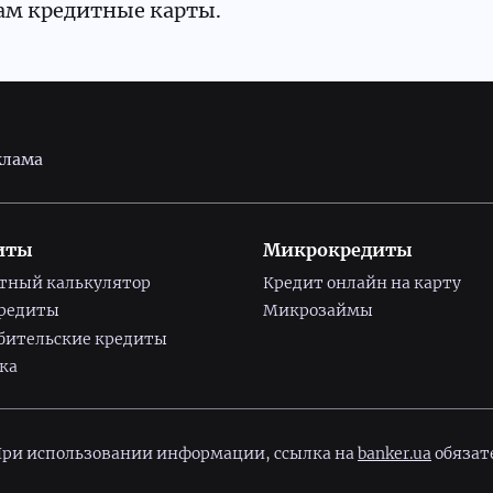
там кредитные карты.
клама
иты
Микрокредиты
тный калькулятор
Кредит онлайн на карту
редиты
Микрозаймы
бительские кредиты
ка
 При использовании информации, ссылка на
banker.ua
обязат