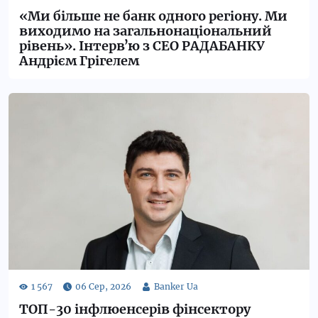
«Ми більше не банк одного регіону. Ми
виходимо на загальнонаціональний
рівень». Інтервʼю з СЕО РАДАБАНКУ
Андрієм Грігелем
ТОП-30 інфлюенсерів фінсектору