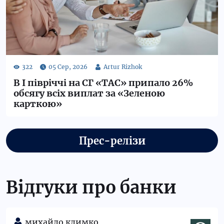
В І півріччі на СГ «ТАС» припало 26%
обсягу всіх виплат за «Зеленою
карткою»
Прес-релізи
Відгуки про банки
михайло климко