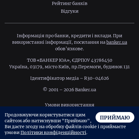
Рейтинг банків
Відгуки
Інформація про банки, кредити і вклади. При
використанні інформації, посилання на
banker.ua
обов’язкове.
ТОВ «БАНКЕР ЮА», ЄДРПОУ 43786450
Україна, 03179, місто Київ, пр.Перемоги, будинок 131
Ідентифiкатор медiа – R30-04626
© 2001 – 2026 Banker.ua
Умови використання
Продовжуючи користуватися цим
Політика конфіденційності
ПРИЙМАЮ
сайтом або натиснувши "Приймаю",
Угода користувача
Ви даєте згоду на обробку файлів cookie і приймаєте
умови
Політики конфіденційності
.