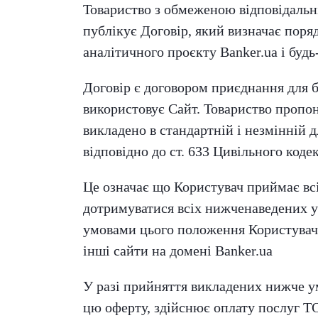
Товариство з обмеженою відповідаль
публікує Договір, який визначає поря
аналітичного проєкту Banker.ua і будь
Договір є договором приєднання для б
використовує Сайт. Товариство пропон
викладено в стандартній і незмінній д
відповідно до ст. 633 Цивільного коде
Це означає що Користувач приймає всі
дотримуватися всіх нижченаведених умо
умовами цього положення Користувач 
інші сайти на домені Banker.ua
У разі прийняття викладених нижче ум
цю оферту, здійснює оплату послуг