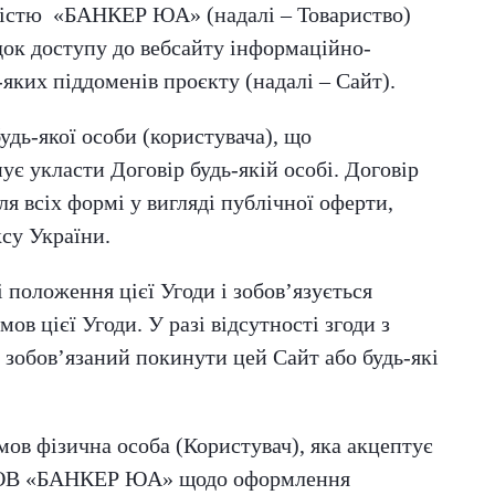
ністю «БАНКЕР ЮА» (надалі – Товариство)
док доступу до вебсайту інформаційно-
-яких піддоменів проєкту (надалі – Сайт).
удь-якої особи (користувача), що
ує укласти Договір будь-якій особі. Договір
ля всіх формі у вигляді публічної оферти,
ксу України.
 положення цієї Угоди і зобов’язується
в цієї Угоди. У разі відсутності згоди з
зобов’язаний покинути цей Сайт або будь-які
ов фізична особа (Користувач), яка акцептує
 ТОВ «БАНКЕР ЮА» щодо оформлення