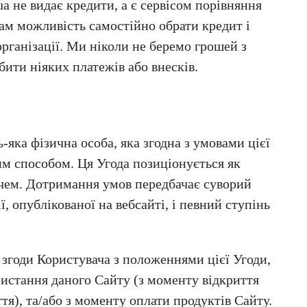
ua не видає кредити, а є сервісом порівняння
ам можливість самостійно обрати кредит і
організації. Ми ніколи не беремо грошей з
бити ніяких платежів або внесків.
-яка фізична особа, яка згодна з умовами цієї
им способом. Ця Угода позиціонується як
чем. Дотримання умов передбачає суворий
, опублікованої на вебсайті, і певний ступінь
у згоди Користувача з положеннями цієї Угоди,
ристання даного Сайту (з моменту відкриття
иття), та/або з моменту оплати продуктів Сайту.