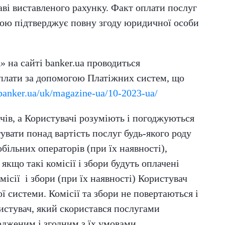
і виставленого рахунку. Факт оплати послуг
 підтверджує повну згоду юридичної особи
на сайті banker.ua проводиться
плати за допомогою Платіжних систем, що
/banker.ua/uk/magazine-ua/10-2023-ua/
чів, а Користувачі розуміють і погоджуються
увати понад вартість послуг будь-якого роду
обільних операторів (при їх наявності),
якщо такі комісії і збори будуть оплачені
ісії і збори (при їх наявності) Користувач
ї системи. Комісії та збори не повертаються і
истувач, який скористався послугами
едженим і згодним з їх умовами.