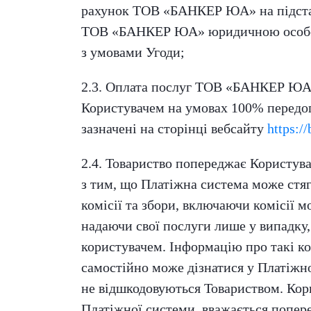
рахунок ТОВ «БАНКЕР ЮА» на підстав
ТОВ «БАНКЕР ЮА» юридичною особою
з умовами Угоди;
2.3. Оплата послуг ТОВ «БАНКЕР ЮА» 
Користувачем на умовах 100% передо
зазначені на сторінці вебсайту
https:/
2.4. Товариство попереджає Користува
з тим, що Платіжна система може стяг
комісії та збори, включаючи комісії м
надаючи свої послуги лише у випадку, 
користувачем. Інформацію про такі ком
самостійно може дізнатися у Платіжно
не відшкодовуються Товариством. Кор
Платіжної системи, вважається попер