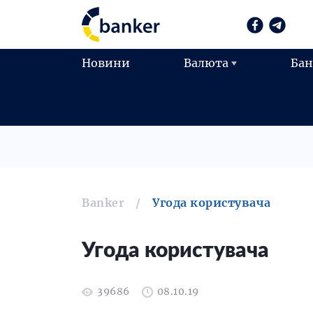
Новини
Валюта
Ба
Banker
Угода користувача
Угода користувача
39686
08.10.19