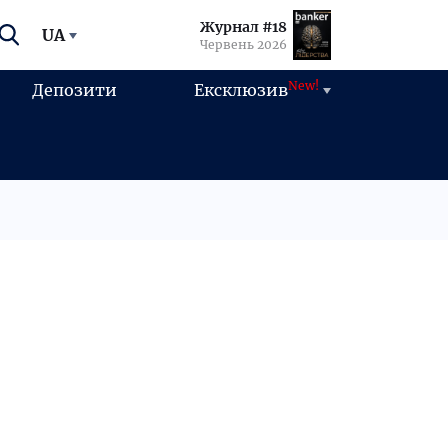
Журнал #18
UA
Червень 2026
New!
Депозити
Ексклюзив