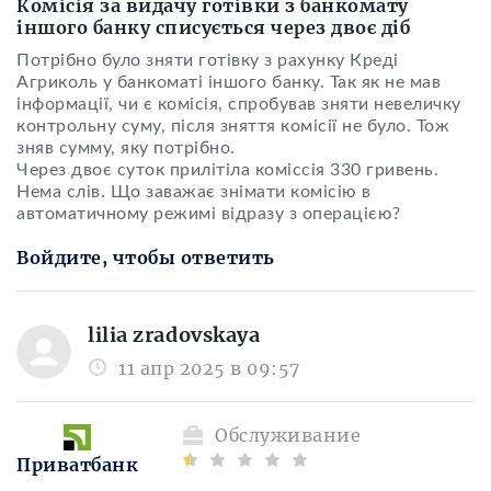
Комісія за видачу готівки з банкомату
іншого банку списується через двоє діб
Потрібно було зняти готівку з рахунку Креді
Агриколь у банкоматі іншого банку. Так як не мав
інформації, чи є комісія, спробував зняти невеличку
контрольну суму, після зняття комісії не було. Тож
зняв сумму, яку потрібно.
Через двоє суток прилітіла коміссія 330 гривень.
Нема слів. Що заважає знімати комісію в
автоматичному режимі відразу з операцією?
Войдите, чтобы ответить
lilia zradovskaya
11 апр 2025 в 09:57
Обслуживание
Приватбанк