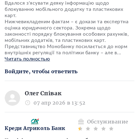
Вдалося з'ясувати деяку інформацію щодо
блокуванню мобільного додатку та пластикових
карт.
Нижчевикладеним фактам – є докази та експертна
оцінка юридичного сектора. Зокрема щодо
законності порядку блокування особових рахунків,
мобільних додатків, та пластикових карт.
Представництво Монобанку посилається до норм
внутрішніх регуляції та політики банку – але в
...
Читать полностью
Войдите, чтобы ответить
Олег Співак
07 апр 2026 в 13:52
Обслуживание
Креди Агриколь Банк