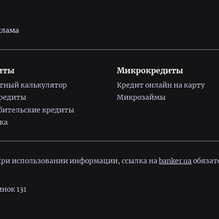
клама
иты
Микрокредиты
тный калькулятор
Кредит онлайн на карту
редиты
Микрозаймы
бительские кредиты
ка
 При использовании информации, ссылка на
banker.ua
обязат
инок 131