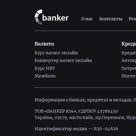
О нас
Контакты
Ре
Валюта
Кред
Курс валют онлайн
Креди
Конвертер валют онлайн
Авток
Курс НБУ
Потре
Межбанк
Ипоте
Информация о банках, кредитах и вкладах.
ТОВ «БАНКЕР ЮА», ЄДРПОУ 43786450
Україна, 03179, місто Київ, пр.Перемоги, буд
Идентификатор медиа — R30-04626