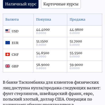
Наличный курс
Карточные курсы
Валюта
Покупка
Продажа
44.4000
44.9800
USD
0.0000
0.0000
51.1500
51.7000
EUR
0.0000
0.0000
54.8500
55.5500
CHF
0.0000
0.0000
58.9000
59.9000
GBP
0.0000
0.0000
В банке Таскомбанка для клиентов физических
лиц доступна купля/продажа следующих валют:
фунт стерлингов, швейцарский франк, евро,
польский злотый, доллар США. Операции по
наличному обмену производятся в