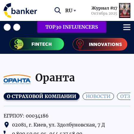
Журнал #17
RU
Октябрь 2025
TOP30 INFLUENCERS
Оранта
О СТРАХОВОЙ КОМПАНИИ
НОВОСТИ
ОТЗ
ЕГРПОУ: 00034186
02081, г. Киев, ул. Здолбуновская, 7 Д
0 800 50 05 05, 044 537 58 00