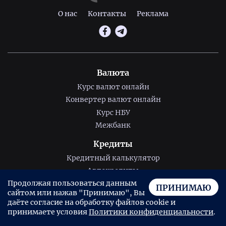
О нас
Контакты
Реклама
Валюта
Курс валют онлайн
Конвертер валют онлайн
Курс НБУ
Межбанк
Кредиты
Кредитный калькулятор
Автокредиты
Продолжая пользоваться данным
Потребительские кредиты
ПРИНИМАЮ
сайтом или нажав "Принимаю", Вы
Ипотека
даёте согласие на обработку файлов cookie и
принимаете условия
Политики конфиденциальности
.
Микрокредиты