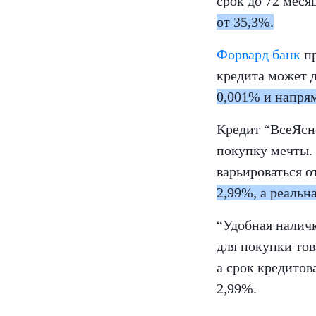
срок до 72 меся
от 35,3%.
Форвард банк
п
кредита может д
0,001% и напрям
Кредит “ВсеЯсн
покупку мечты.
варьироваться о
2,99%, а реальн
“Удобная налич
для покупки тов
а срок кредитов
2,99%.