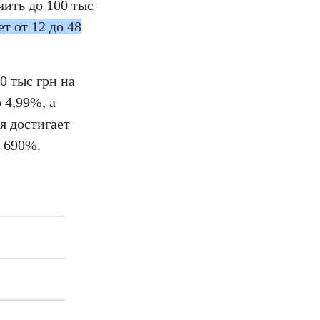
ить до 100 тыс
т от 12 до 48
0 тыс грн на
 4,99%, а
я достигает
о 690%.