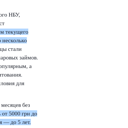
ого НБУ,
ст
ем текущего
о несколько
цы стали
ларовых займов.
опулярным, а
итования.
словия для
 месяцев без
 от 5000 грн до
 — до 5 лет.