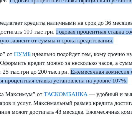
цев.
Годовая процентная ставка официально установ
редлагает кредиты наличными на срок до 36 месяцев
остигать 100 тыс грн.
Годовая процентная ставка со
ую зависит от суммы и срока кредитования.
о” от
ПУМБ
идеально подойдет тем, кому срочно н
 Оформить кредит можно за несколько часов, а сум
т 25 тыс.грн до 200 тыс.грн.
Ежемесячная комиссия 
ая процентная ставка установлена на уровне 107%.
ка Максимум” от
ТАСКОМБАНКА
— удобный и вы
аров и услуг. Максимальный размер кредита достига
ания может достигать 48 месяцев. Ежемесячная ком