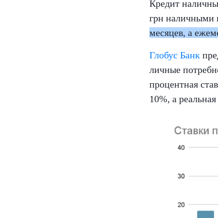
Кредит наличны
грн наличными 
месяцев, а ежем
Глобус Банк
пред
личные потребно
процентная став
10%, а реальная