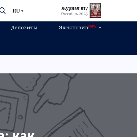
Журнал #17
RU
Октябрь 2025
New!
Депозиты
Эксклюзив
: как