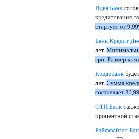
Идея
Банк
готов
кредитования со
стартует от 9,9
Банк Кредит Д
лет.
Минимальная
грн. Размер ко
Кредобанк
будет
лет.
Сумма креди
составляет 36,9
ОТП Банк
также
процентной ста
Райффайзен Бан