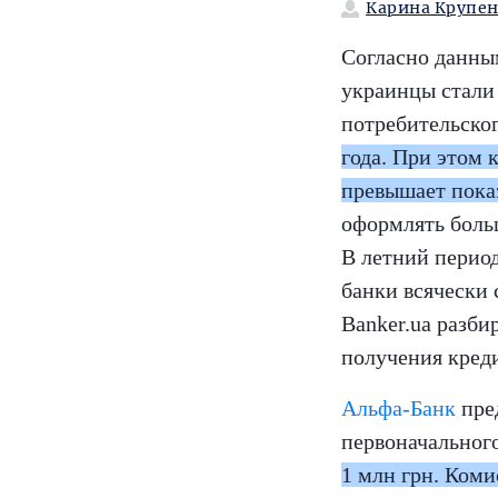
Карина Крупе
Согласно данным
украинцы стали 
потребительско
года. При этом 
превышает показ
оформлять больш
В летний период
банки всячески 
Banker.ua разби
получения кред
Альфа-Банк
пред
первоначального
1 млн грн. Коми