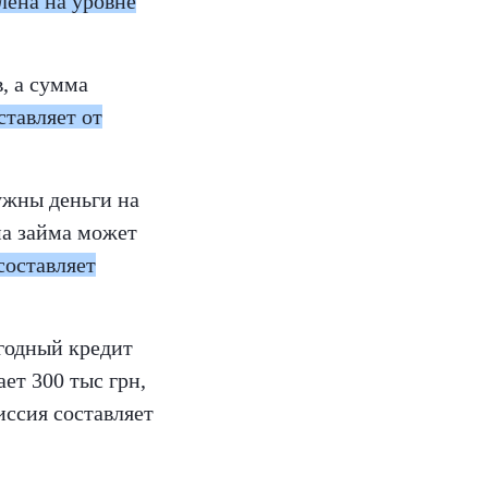
лена на уровне
, а сумма
ставляет от
ужны деньги на
ма займа может
составляет
годный кредит
ет 300 тыс грн,
иссия составляет