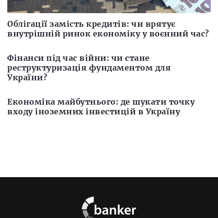
Облігації замість кредитів: чи врятує
внутрішній ринок економіку у воєнний час?
Фінанси під час війни: чи стане
реструктуризація фундаментом для
України?
Економіка майбутнього: де шукати точку
входу іноземних інвестицій в Україну