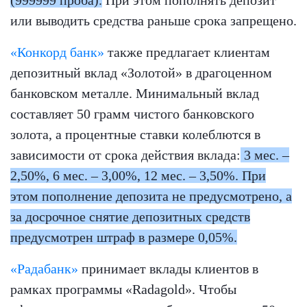
(999999 проба).
При этом пополнять депозит
или выводить средства раньше срока запрещено.
«Конкорд банк»
также предлагает клиентам
депозитный вклад «Золотой» в драгоценном
банковском металле. Минимальный вклад
составляет 50 грамм чистого банковского
золота, а процентные ставки колеблются в
зависимости от срока действия вклада:
3 мес. –
2,50%, 6 мес. – 3,00%, 12 мес. – 3,50%. При
этом пополнение депозита не предусмотрено, а
за досрочное снятие депозитных средств
предусмотрен штраф в размере 0,05%.
«Радабанк»
принимает вклады клиентов в
рамках программы «Radagold». Чтобы