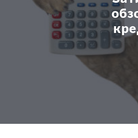
обз
кре