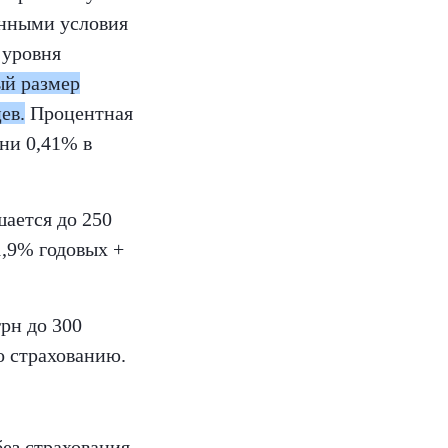
енными условия
 уровня
ый размер
ев.
Процентная
зни 0,41% в
шается до 250
1,9% годовых +
грн до 300
о страхованию.
ез страхования