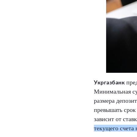
пред
Укргазбанк
Минимальная сум
размера депозит
превышать срок 
зависит от став
текущего счета