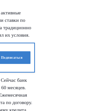
 активные
ли ставки по
ua традиционно
л их условия.
Подписаться
 Сейчас банк
 60 месяцев.
 Ежемесячная
та по договору.
мму кредита.