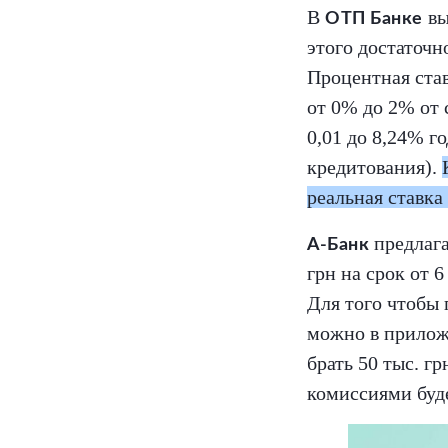
В
вы
ОТП Банке
этого достаточн
Процентная став
от 0% до 2% от 
0,01 до 8,24% г
кредитования).
реальная ставка
предлага
А-Банк
грн на срок от 
Для того чтобы 
можно в прилож
брать 50 тыс. г
комиссиями буде