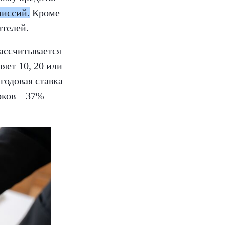
миссий.
Кроме
ителей.
рассчитывается
яет 10, 20 или
 годовая ставка
оков – 37%