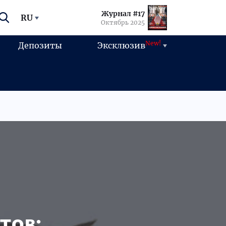
Журнал #17
RU
Октябрь 2025
New!
Депозиты
Эксклюзив
тов: