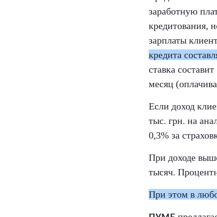
заработную пла
кредитования, н
зарплаты клиен
кредита составля
ставка составит
месяц (оплачива
Если доход клие
тыс. грн. на ан
0,3% за страховк
При доходе выше
тысяч. Процентн
При этом в любо
предлага