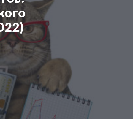
кого
022)