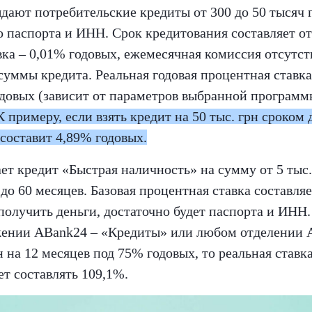
дают потребительские кредиты от 300 до 50 тысяч 
о паспорта и ИНН. Срок кредитования составляет от 
ка – 0,01% годовых, ежемесячная комиссия отсутству
суммы кредита. Реальная годовая процентная ставка
одовых (зависит от параметров выбранной программ
К примеру, если взять кредит на 50 тыс. грн сроком 
 составит 4,89% годовых.
ет кредит «Быстрая наличность» на сумму от 5 тыс. 
6 до 60 месяцев. Базовая процентная ставка составля
получить деньги, достаточно будет паспорта и ИНН
ении ABank24 – «Кредиты» или любом отделении А
рн на 12 месяцев под 75% годовых, то реальная ставк
т составлять 109,1%.