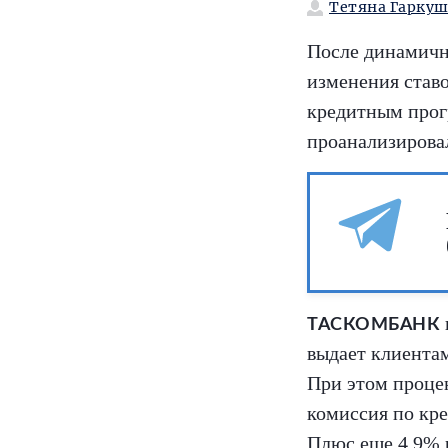
Тетяна Гаркуш
После динамичн
изменения ставо
кредитным прог
проанализировал
ТАСКОМБАНК
выдает клиентам 
При этом процен
комиссия по кре
Плюс еще 4,9% 