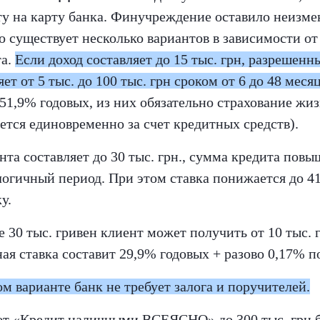
ту на карту банка. Финучреждение оставило неизм
о существует несколько вариантов в зависимости от
та.
Если доход составляет до 15 тыс. грн, разрешенн
ет от 5 тыс. до 100 тыс. грн сроком от 6 до 48 месяц
 51,9% годовых, из них обязательно страхование жи
ется единовременно за счет кредитных средств).
нта составляет до 30 тыс. грн., сумма кредита повы
алогичный период. При этом ставка понижается до 4
у.
 30 тыс. гривен клиент может получить от 10 тыс. 
ая ставка составит 29,9% годовых + разово 0,17% п
м варианте банк не требует залога и поручителей.
ет «Кредит наличными ВСЕЯСНО» до 300 тыс. грн б