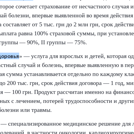
торое сочетает страхование от несчастного случая 
чай болезни, впервые выявленной во время действия
составляет от 5 тыс. грн до 2 млн грн, срок действ
выплата равна 100% страховой суммы, при установл
 группы — 90%, II группы — 75%.
» — услуга для взрослых и детей, которая 
доровья
стный случай и болезнь, впервые выявленную в пер
ая сумма устанавливается отдельно по каждому кла
 до 200 тыс. грн, срок действия договора — 1 год, 
ия — 100 грн. Продукт рассчитан именно на финанс
нных с лечением, потерей трудоспособности и друг
болезни или травмы.
 — специализированное медицинское решение для 
олеваний, в частности онкологии, кардиохирургиче