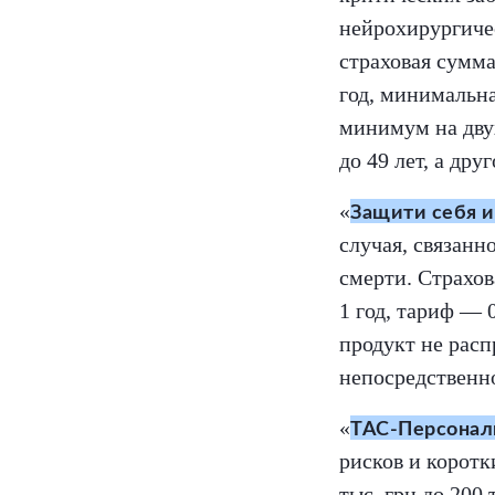
нейрохирургиче
страховая сумма
год, минимальн
минимум на двух
до 49 лет, а др
«
Защити себя и
случая, связанн
смерти. Страхов
1 год, тариф — 
продукт не расп
непосредственно
«
ТАС-Персонал
рисков и коротк
тыс. грн до 200