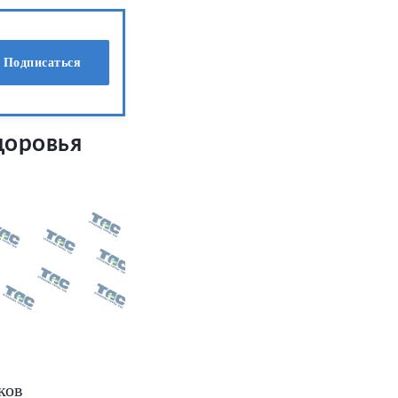
Подписаться
доровья
ков