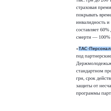
страховая преми
покрывать врем
инвалидность и 
составляет 60% 
смерти — 100% 
«
ТАС-Персонал
под партнерски
Держмолодежьжи
стандартном про
грн, срок дейст
защиты от несч
программы парт