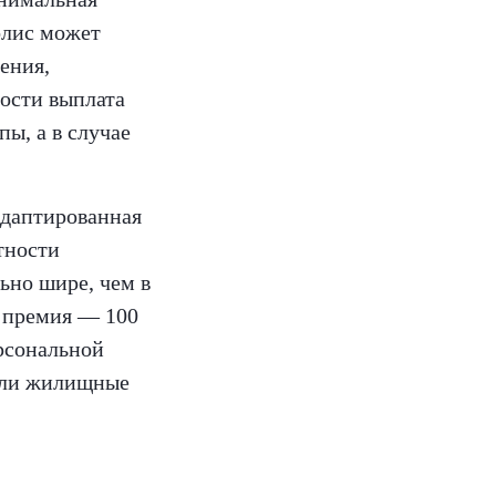
Полис может
ения,
ности выплата
пы, а в случае
адаптированная
тности
ьно шире, чем в
я премия — 100
ерсональной
 или жилищные