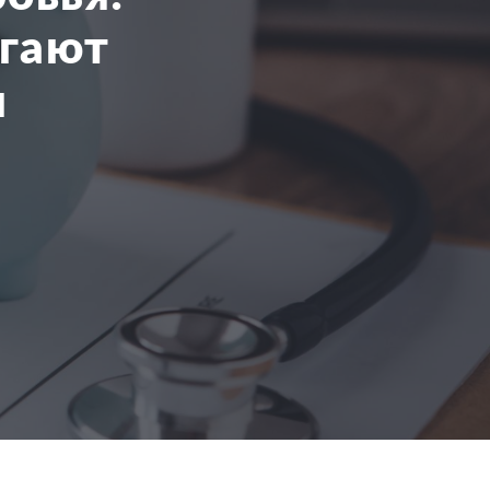
агают
я