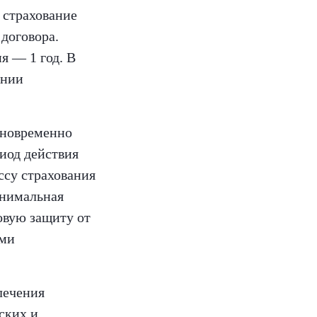
и страхование
 договора.
ия — 1 год. В
ении
одновременно
иод действия
ссу страхования
минимальная
овую защиту от
ими
лечения
ских и