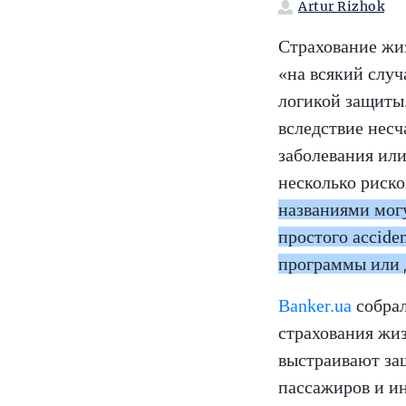
Artur Rizhok
Страхование жи
«на всякий случ
логикой защиты
вследствие несч
заболевания ил
несколько риско
названиями мог
простого accide
программы или 
Banker.ua
собрал
страхования жиз
выстраивают защ
пассажиров и и