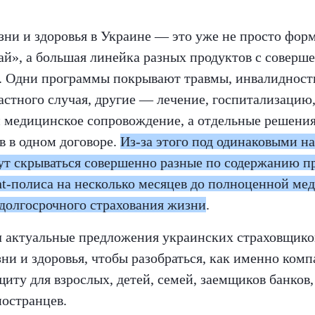
зни и здоровья в Украине — это уже не просто фор
ай», а большая линейка разных продуктов с соверш
. Одни программы покрывают травмы, инвалидност
астного случая, другие — лечение, госпитализацию
и медицинское сопровождение, а отдельные решения
в в одном договоре.
Из-за этого под одинаковыми на
ут скрываться совершенно разные по содержанию п
nt-полиса на несколько месяцев до полноценной ме
долгосрочного страхования жизни
.
 актуальные предложения украинских страховщиков
ни и здоровья, чтобы разобраться, как именно ком
иту для взрослых, детей, семей, заемщиков банков,
ностранцев.