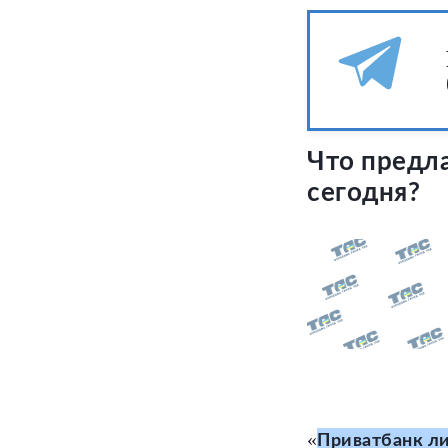
Что предла
сегодня?
«
Приватбанк л