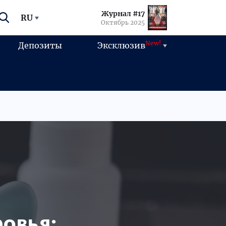
Журнал #17
RU
Октябрь 2025
New!
Депозиты
Эксклюзив
овья: