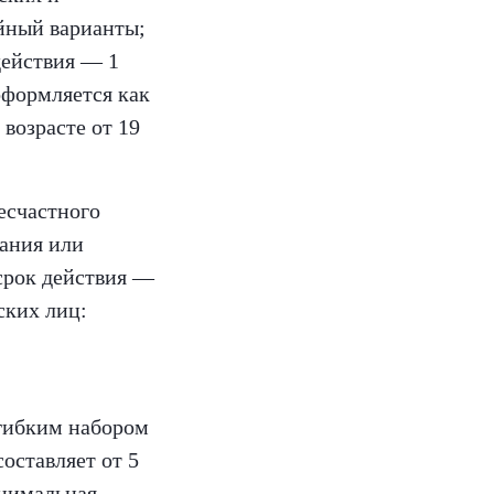
йный варианты;
 действия — 1
оформляется как
возрасте от 19
есчастного
вания или
 срок действия —
ских лиц:
 гибким набором
оставляет от 5
инимальная