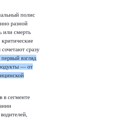
мальный полис
енно разной
ь или смерть
, критические
 сочетают сразу
 первый взгляд
родукты — от
дицинской
 в сегменте
пании
 водителей,