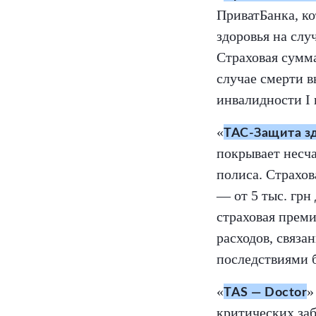
ПриватБанка, ко
здоровья на слу
Страховая сумма 
случае смерти 
инвалидности I
«
ТАС-Защита з
покрывает несча
полиса. Страхов
— от 5 тыс. грн
страховая прем
расходов, связа
последствиями 
«
»
TAS — Doctor
критических заб