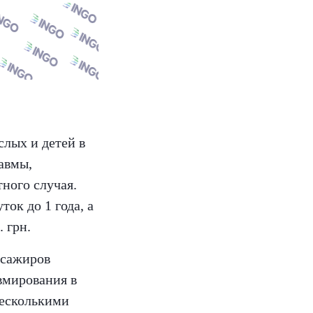
слых и детей в
равмы,
ного случая.
ток до 1 года, а
 грн.
ссажиров
вмирования в
несколькими