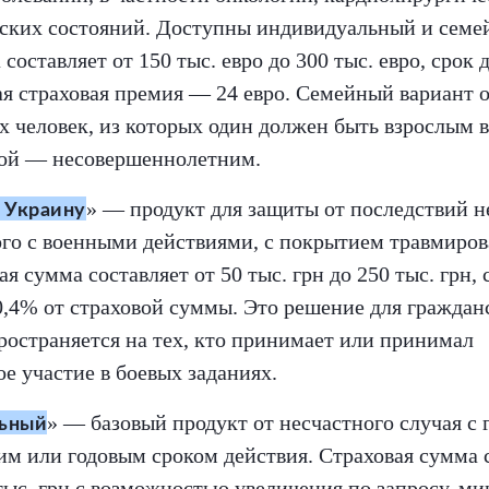
ских состояний. Доступны индивидуальный и семе
 составляет от 150 тыс. евро до 300 тыс. евро, срок
ая страховая премия — 24 евро. Семейный вариант 
 человек, из которых один должен быть взрослым в 
угой — несовершеннолетним.
» — продукт для защиты от последствий н
 Украину
ого с военными действиями, с покрытием травмиро
ая сумма составляет от 50 тыс. грн до 250 тыс. грн,
0,4% от страховой суммы. Это решение для граждан
ространяется на тех, кто принимает или принимал
е участие в боевых заданиях.
» — базовый продукт от несчастного случая с
ьный
им или годовым сроком действия. Страховая сумма с
 тыс. грн с возможностью увеличения по запросу, м