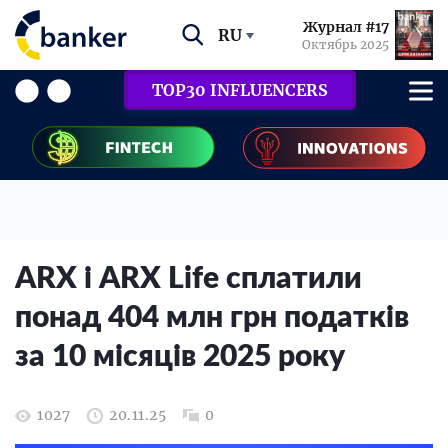
Журнал #17
RU
Октябрь 2025
TOP30 INFLUENCERS
ARX і ARX Life сплатили
понад 404 млн грн податків
за 10 місяців 2025 року
1027
20.11.25
0