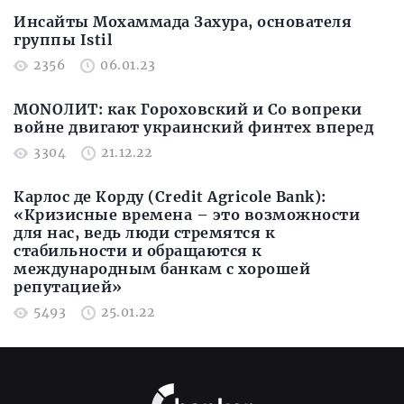
Инсайты Мохаммада Захура, основателя
группы Istil
2356
06.01.23
MONOЛИТ: как Гороховский и Сo вопреки
войне двигают украинский финтех вперед
3304
21.12.22
Карлос де Корду (Credit Agricole Bank):
«Кризисные времена – это возможности
для нас, ведь люди стремятся к
стабильности и обращаются к
международным банкам с хорошей
репутацией»
5493
25.01.22