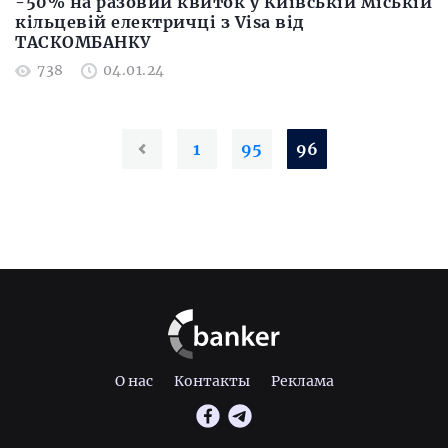
-50% на разовий квиток у Київській міській
кільцевій електричці з Visa від
ТАСКОМБАНКУ
738
04.01.24
1
95
96
О нас
Контакты
Реклама