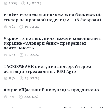
1009
19.02.24
Banker.Еженедельник: чем жил банковский
сектор на прошлой неделе (12 – 16 февраля)
961
19.02.24
Укрпочта не выкупила: самый маленький в
Украине «Альпари банк» прекращает
деятельность
433
19.02.24
ТАСКОМБАНК виступив андеррайтером
облігацій агрохолдингу KSG Agro
957
14.02.24
Акцію «Щасливий покупець» продовжено
771
22.01.24