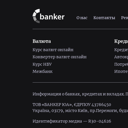
О нас
Контакты
Ре
Валюта
Кред
Курс валют онлайн
Креди
Конвертер валют онлайн
Авток
Курс НБУ
Потре
Межбанк
Ипоте
Информация о банках, кредитах и вкладах.
ТОВ «БАНКЕР ЮА», ЄДРПОУ 43786450
Україна, 03179, місто Київ, пр.Перемоги, буд
Идентификатор медиа — R30-04626