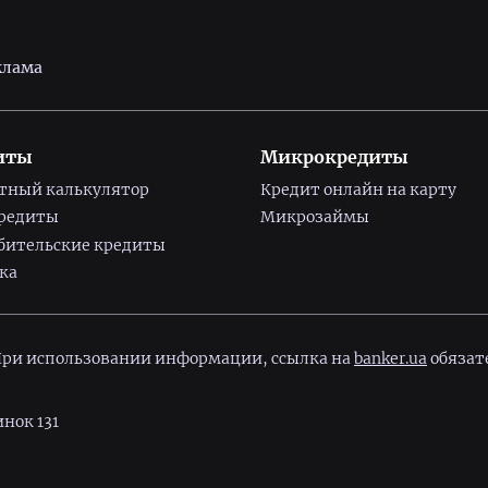
клама
иты
Микрокредиты
тный калькулятор
Кредит онлайн на карту
редиты
Микрозаймы
бительские кредиты
ка
 При использовании информации, ссылка на
banker.ua
обязат
инок 131