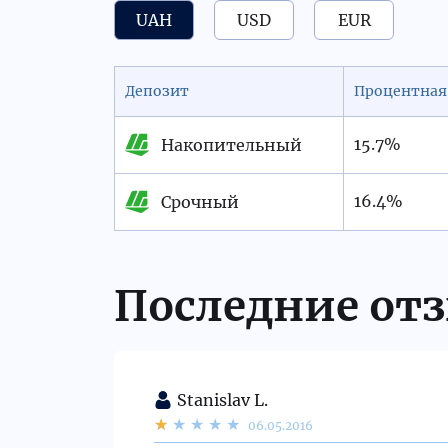
UAH
USD
EUR
Депозит
Процентная 
15.7%
Накопительный
16.4%
Срочный
Последние от
Stanislav L.
06.05.2016