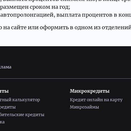
 размещен сроком на год;
 с автопролонгацией, выплата процентов в конц
 на сайте или оформить в одном из отделени
клама
иты
Микрокредиты
тный калькулятор
Кредит онлайн на карту
редиты
Микрозаймы
бительские кредиты
ка