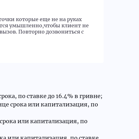
Марф
точки которые еще не на руках
09.04 ч
ается умышленно,чтобы клиент не
США - 3
вызов. Повторно дозвониться с
5%!!!!!!
суммы п
рока, по ставке до 16.4% в гривне;
онце срока или капитализация, по
 срока или капитализация, по
ка или капитализация, по ставке