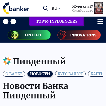
Журнал #17
RU
Октябрь 2025
TOP30 INFLUENCERS
Пивденный
О БАНКЕ
НОВОСТИ
КУРС ВАЛЮТ
КАРТЫ
Новости Банка
Пивденный