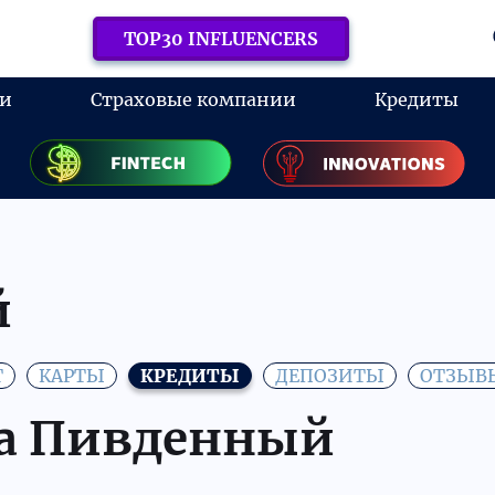
TOP30 INFLUENCERS
ки
Страховые компании
Кредиты
й
Т
КАРТЫ
КРЕДИТЫ
ДЕПОЗИТЫ
ОТЗЫВ
а Пивденный