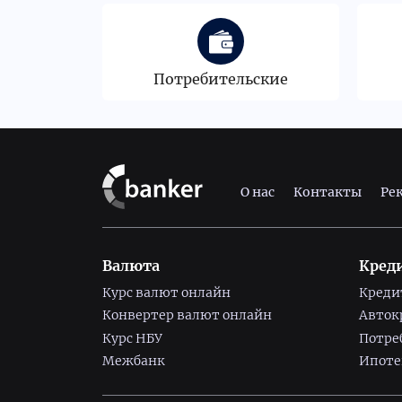
Потребительские
О нас
Контакты
Ре
Валюта
Кред
Курс валют онлайн
Креди
Конвертер валют онлайн
Авток
Курс НБУ
Потре
Межбанк
Ипоте