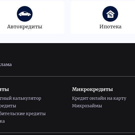
Автокредиты
Ипотека
клама
иты
Микрокредиты
тный калькулятор
Кредит онлайн на карту
редиты
Микрозаймы
бительские кредиты
ка