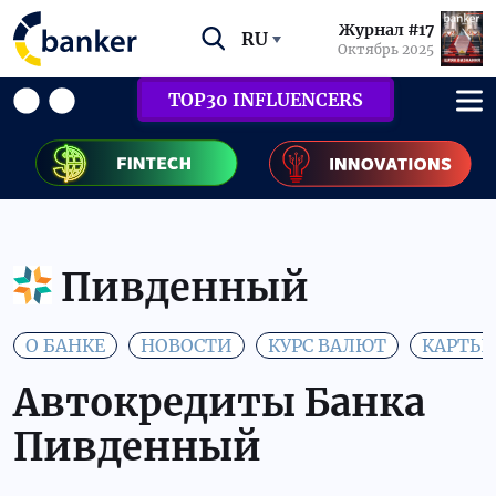
Журнал #17
RU
Октябрь 2025
TOP30 INFLUENCERS
Пивденный
О БАНКЕ
НОВОСТИ
КУРС ВАЛЮТ
КАРТЫ
Автокредиты Банка
Пивденный