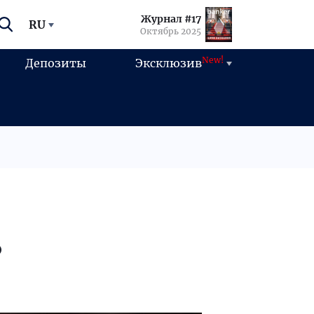
Журнал #17
RU
Октябрь 2025
New!
Депозиты
Эксклюзив
Ф