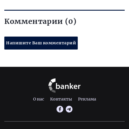
Комментарии (0)
Напишите Ваш комментарий
О нас
Контакты
Реклама