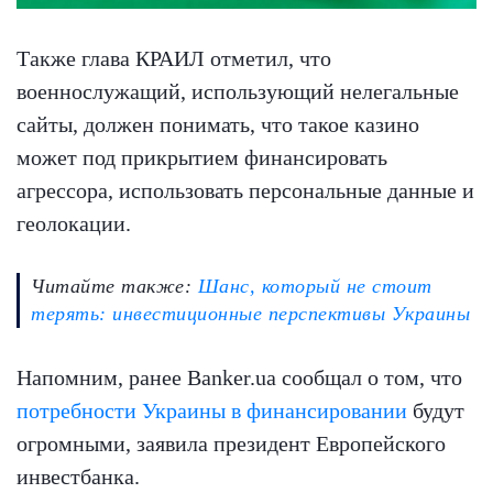
Также глава КРАИЛ отметил, что
военнослужащий, использующий нелегальные
сайты, должен понимать, что такое казино
может под прикрытием финансировать
агрессора, использовать персональные данные и
геолокации.
Читайте также:
Шанс, который не стоит
терять: инвестиционные перспективы Украины
Напомним, ранее Banker.ua сообщал о том, что
потребности Украины в финансировании
будут
огромными, заявила президент Европейского
инвестбанка.