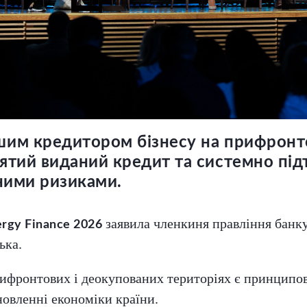
им кредитором бізнесу на прифронто
ятий виданий кредит та системно пі
ними ризиками.
заявила членкиня правління банку,
rgy Finance 2026
ька.
 прифронтових і деокупованих територіях є принцип
новленні економіки країни.