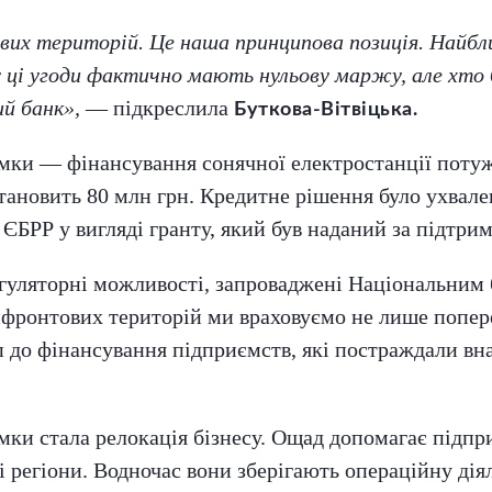
их територій. Це наша принципова позиція. Найбл
у ці угоди фактично мають нульову маржу, але хто 
й банк»,
— підкреслила
Буткова-Вітвіцька.
римки — фінансування сонячної електростанції пот
становить 80 млн грн. Кредитне рішення було ухвале
 ЄБРР у вигляді гранту, який був наданий за підтри
гуляторні можливості, запроваджені Національним 
ифронтових територій ми враховуємо не лише попер
п до фінансування підприємств, які постраждали вна
мки стала релокація бізнесу. Ощад допомагає підп
 регіони. Водночас вони зберігають операційну дія