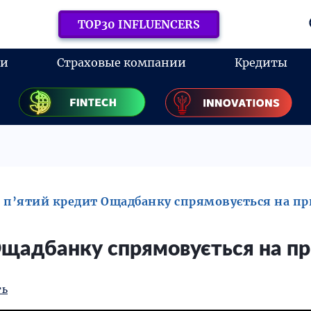
TOP30 INFLUENCERS
ки
Страховые компании
Кредиты
 п’ятий кредит Ощадбанку спрямовується на пр
щадбанку спрямовується на пр
ть