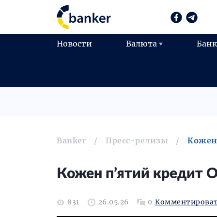
Новости
Валюта
Бан
Banker
Пресс-релизы
Кожен
Кожен п’ятий кредит О
831
26.05.26
0
Комментирова