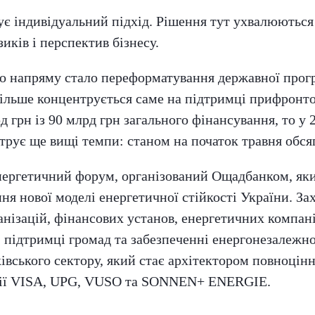
ує індивідуальний підхід. Рішення тут ухвалюютьс
ків і перспектив бізнесу.
о напряму стало переформатування державної прог
ільше концентрується саме на підтримці прифронтов
 грн із 90 млрд грн загального фінансування, то у 
трує ще вищі темпи: станом на початок травня обсяг
ергетичний форум, організований Ощадбанком, який 
 нової моделі енергетичної стійкості України. Зах
нізацій, фінансових установ, енергетичних компаній
ї, підтримці громад та забезпеченні енергонезалеж
вського сектору, який стає архітектором повноцінн
нії VISA, UPG, VUSO та SONNEN+ ENERGIE.