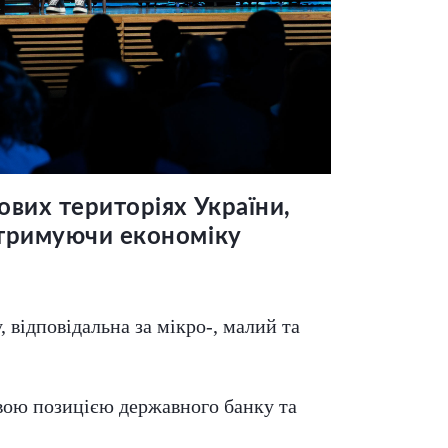
вих територіях України,
дтримуючи економіку
 відповідальна за мікро-, малий та
овою позицією державного банку та