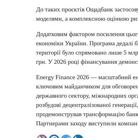
До таких проєктів Ощадбанк застосов
моделями, а комплексною оцінкою ризи
Додатковим фактором посилення цьог
економіки України. Програма дедалі б
території було спрямовано лише 5 млрд
грн. У 2026 році фінансування демонс
Energy Finance 2026 — масштабний ен
ключовим майданчиком для обговорення
державного сектору, міжнародних орга
розбудові децентралізованої генераці
продемонстрував трансформацію банкі
Партнерами заходу виступили компа