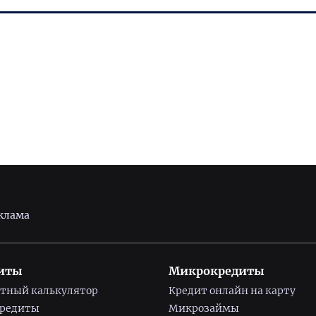
клама
иты
Микрокредиты
тный калькулятор
Кредит онлайн на карту
кредиты
Микрозаймы