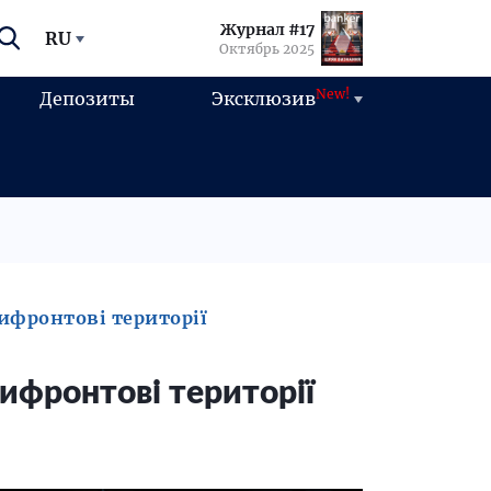
Журнал #17
RU
Октябрь 2025
New!
Депозиты
Эксклюзив
ифронтові території
ифронтові території