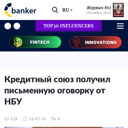
Журнал #17
RU
Октябрь 2025
TOP30 INFLUENCERS
Кредитный союз получил
письменную оговорку от
НБУ
451
23.07.25
0