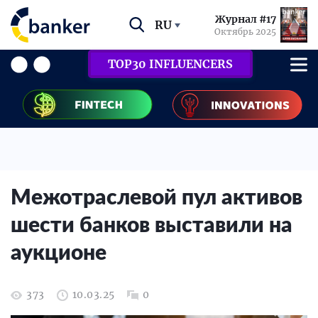
Журнал #17
RU
Октябрь 2025
TOP30 INFLUENCERS
Межотраслевой пул активов
шести банков выставили на
аукционе
373
10.03.25
0