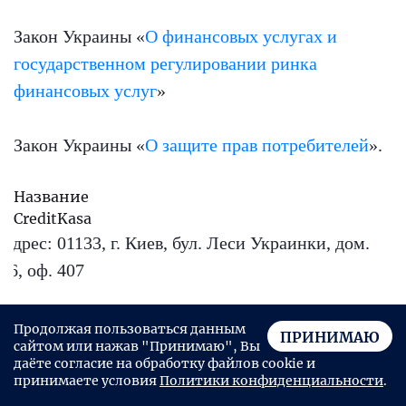
Закон Украины «
О финансовых услугах и
государственном регулировании ринка
финансовых услуг
»
Закон Украины «
О защите прав потребителей
».
Название
CreditKasa
Адрес:
01133, г. Киев, бул. Леси Украинки, дом.
26, оф. 407
E-mail:
info@creditkasa.ua
Продолжая пользоваться данным
ПРИНИМАЮ
сайтом или нажав "Принимаю", Вы
даёте согласие на обработку файлов cookie и
Телефон:
Взять займ в CreditKasa
принимаете условия
Политики конфиденциальности
.
0 800 20 02 21