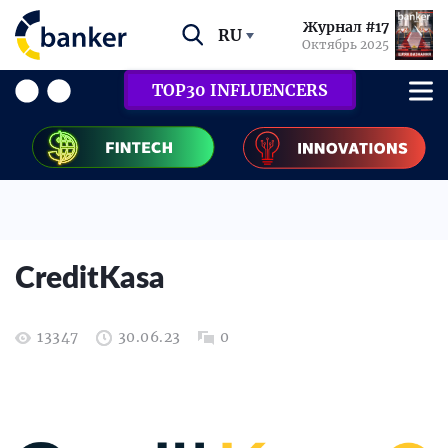
Журнал #17
RU
Октябрь 2025
TOP30 INFLUENCERS
CreditKasa
13347
30.06.23
0