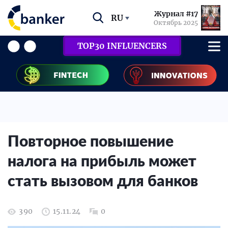
Журнал #17
RU
Октябрь 2025
TOP30 INFLUENCERS
Повторное повышение
налога на прибыль может
стать вызовом для банков
390
15.11.24
0