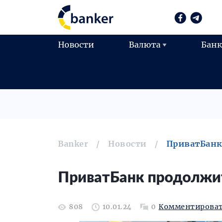
Новости
Валюта
Бан
Banker
Новости
ПриватБанк
ПриватБанк продолжит
808
10.01.24
0
Комментирова