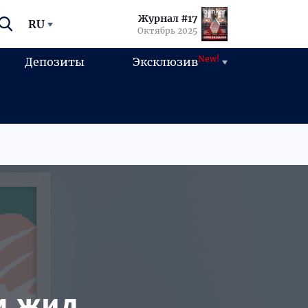
Журнал #17
RU
Октябрь 2025
New!
Депозиты
Эксклюзив
м жил