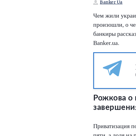
Banker Ua
Чем жили украин
произошли, о че
банкиры расска
Banker.ua.
Рожкова о
завершени
Приватизация по
пяти, а доля на