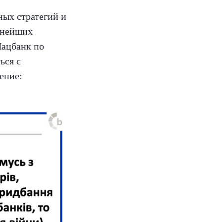
ных стратегий и
ьнейших
Нацбанк по
ься с
ение: