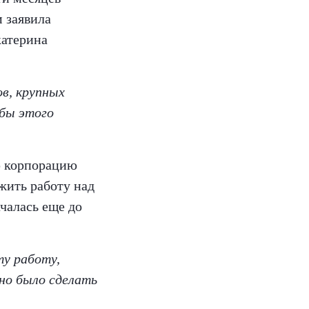
м заявила
катерина
в, крупных
 бы этого
ю корпорацию
жить работу над
чалась еще до
ту работу,
но было сделать