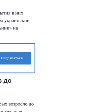
ытия в них
ом украинские
ьник» на
Подписаться
в до
рых возросло до
ти месяцев