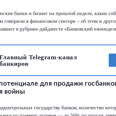
ские банки и бизнес на прошлой неделе, какие соб
м говорили в финансовом секторе – об этом и друг
зывают в рубрике-дайджесте «Банковский еженедел
Главный Telegram-канал
банкиров
 потенциале для продажи госбанко
я войны
дконтрольных государству банков, количество кото
 рынке по размеру активов — до 56% по итогам девя