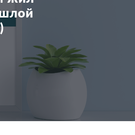
ошлой
)