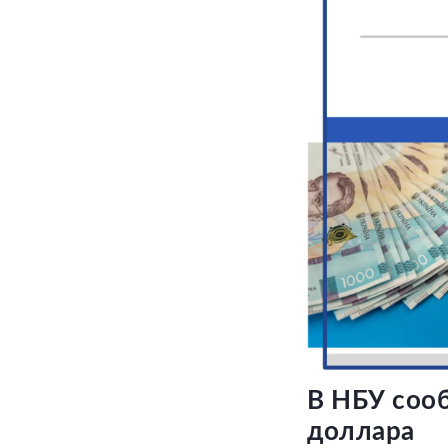
В НБУ сооб
доллара