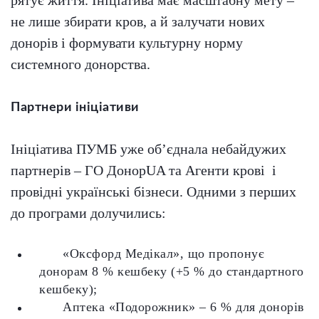
рятує життя. Ініціатива має масштабну мету –
не лише збирати кров, а й залучати нових
донорів і формувати культурну норму
системного донорства.
Партнери ініціативи
Ініціатива ПУМБ уже об’єднала небайдужих
партнерів – ГО ДонорUA та Агенти крові і
провідні українські бізнеси. Одними з перших
до програми долучились:
«Оксфорд Медікал», що пропонує
донорам 8 % кешбеку (+5 % до стандартного
кешбеку);
Аптека «Подорожник» – 6 % для донорів