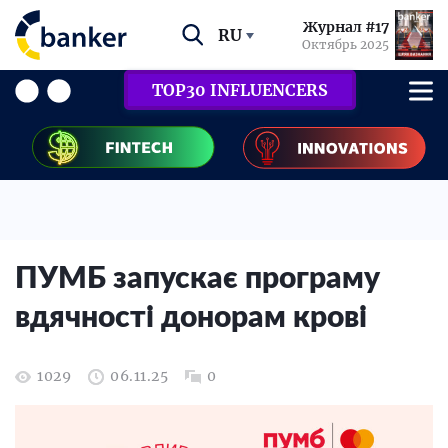
Журнал #17
RU
Октябрь 2025
TOP30 INFLUENCERS
ПУМБ запускає програму
вдячності донорам крові
1029
06.11.25
0