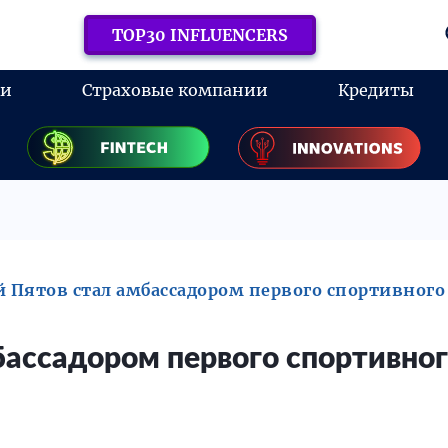
TOP30 INFLUENCERS
ки
Страховые компании
Кредиты
 Пятов стал амбассадором первого спортивного
бассадором первого спортивно