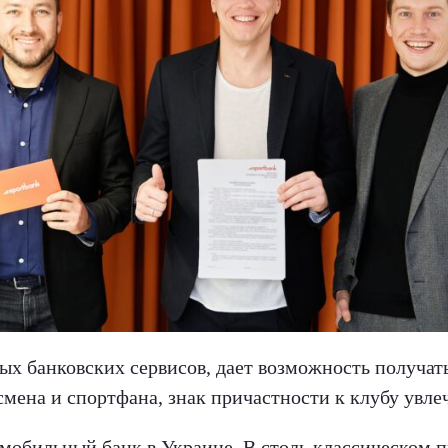
х банковских сервисов, дает возможность получать 
смена и спортфана, знак причастности к клубу увле
мобильный банк в Украине. В столь классическом 