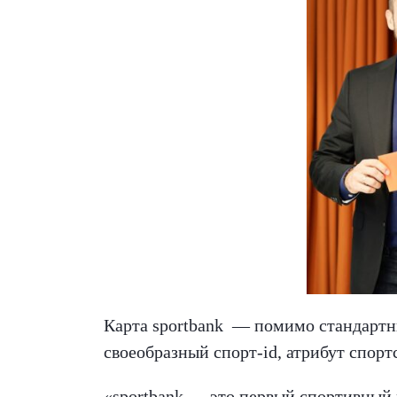
Карта sportbank — помимо стандартны
своеобразный спорт-id, атрибут спорт
«sportbank — это первый спортивный 