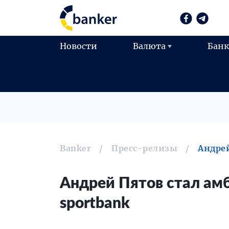
Новости
Валюта
Бан
Banker
Пресс-релизы
Андрей
Андрей Пятов стал ам
sportbank