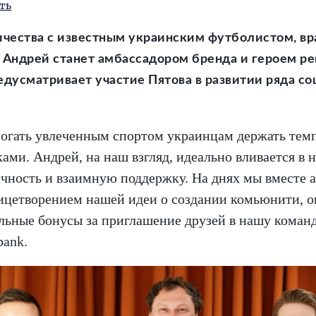
ть
ничества с известным украинским футболистом, в
Андрей станет амбассадором бренда и героем ре
едусматривает участие Пятова в развитии ряда с
омогать увлеченным спортом украинцам держать тем
ми. Андрей, на наш взгляд, идеально вливается в 
гичность и взаимную поддержку. На днях мы вмест
олицетворением нашей идеи о создании комьюнити,
льные бонусы за приглашение друзей в нашу кома
bank.