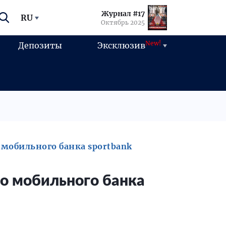
Журнал #17
RU
Октябрь 2025
New!
Депозиты
Эксклюзив
 мобильного банка sportbank
го мобильного банка