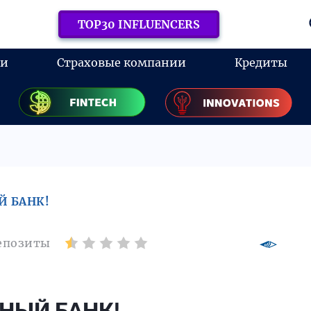
TOP30 INFLUENCERS
ки
Страховые компании
Кредиты
Й БАНК!
епозиты