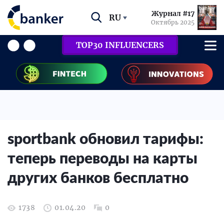
Журнал #17
RU
Октябрь 2025
TOP30 INFLUENCERS
sportbank обновил тарифы:
теперь переводы на карты
других банков бесплатно
1738
01.04.20
0