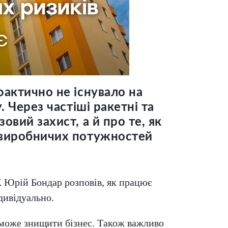
фактично не існувало на
. Через частіші ракетні та
овий захист, а й про те, як
, виробничих потужностей
 Юрій Бондар розповів, як працює
дивідуально.
а може знищити бізнес. Також важливо