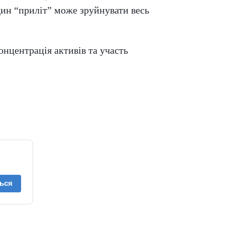
дин “приліт” може зруйнувати весь
онцентрація активів та участь
ься