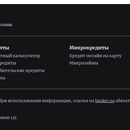
клама
иты
Микрокредиты
тный калькулятор
Кредит онлайн на карту
кредиты
Микрозаймы
бительские кредиты
ка
 При использовании информации, ссылка на
banker.ua
обязат
инок 131