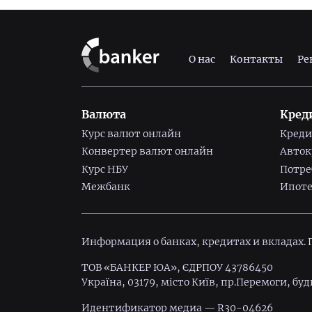
О нас
Контакты
Ре
Валюта
Кред
Курс валют онлайн
Креди
Конвертер валют онлайн
Авто
Курс НБУ
Потре
Межбанк
Ипоте
Информация о банках, кредитах и вкладах.
ТОВ «БАНКЕР ЮА», ЄДРПОУ 43786450
Україна, 03179, місто Київ, пр.Перемоги, буд
Идентификатор медиа — R30-04626