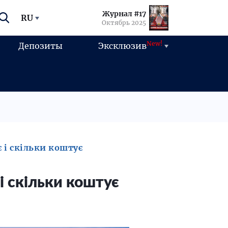
Журнал #17
RU
Октябрь 2025
New!
Депозиты
Эксклюзив
 і скільки коштує
і скільки коштує