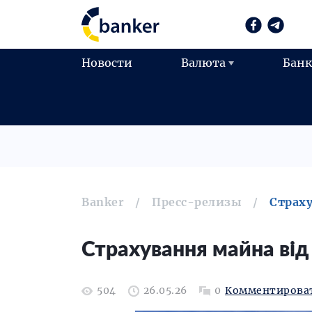
Новости
Валюта
Бан
Banker
Пресс-релизы
Страху
Страхування майна від 
504
26.05.26
0
Комментирова