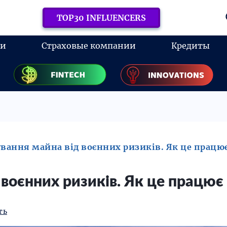
TOP30 INFLUENCERS
ки
Страховые компании
Кредиты
вання майна від воєнних ризиків. Як це працює
воєнних ризиків. Як це працює 
ть