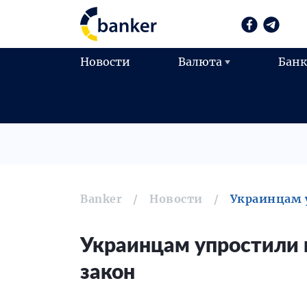
Новости
Валюта
Бан
Banker
Новости
Украинцам 
Украинцам упростили 
закон