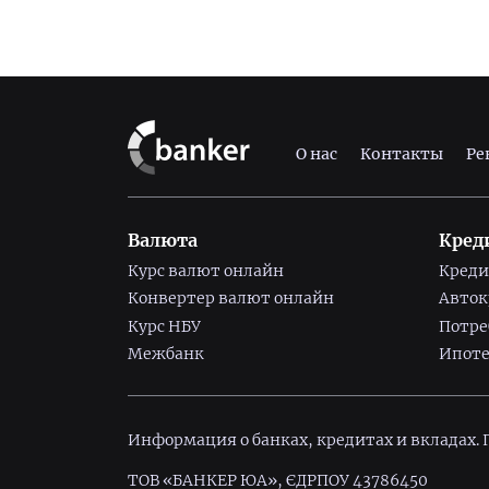
О нас
Контакты
Ре
Валюта
Кред
Курс валют онлайн
Креди
Конвертер валют онлайн
Авто
Курс НБУ
Потре
Межбанк
Ипоте
Информация о банках, кредитах и вкладах.
ТОВ «БАНКЕР ЮА», ЄДРПОУ 43786450