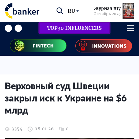
Журнал #17
RU
Октябрь 2025
TOP30 INFLUENCERS
Верховный суд Швеции
закрыл иск к Украине на $6
млрд
3354
08.01.26
0