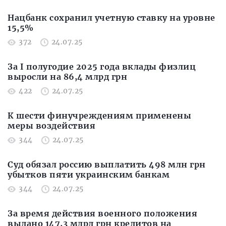
Нацбанк сохранил учетную ставку на уровне
15,5%
372
24.07.25
За I полугодие 2025 года вклады физлиц
выросли на 86,4 млрд грн
422
24.07.25
К шести финучреждениям применены
меры воздействия
344
24.07.25
Суд обязал россию выплатить 498 млн грн
убытков пяти украинским банкам
344
24.07.25
За время действия военного положения
выдано 147,3 млрд грн кредитов на