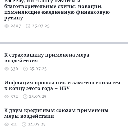
FacePay, ИИ-консультанты и
благотворительные скины: новации,
изменяющие ежедневную финансовую
рутину
2407
25.07.25
К страховщику применена мера
воздействия
336
25.07.25
Инфляция прошла пик и заметно снизится
к концу этого года – НБУ
332
25.07.25
К двум кредитным союзам применены
меры воздействия
311
24.07.25