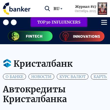
Журнал #17
RU
Октябрь 2025
TOP30 INFLUENCERS
Кристалбанк
О БАНКЕ
НОВОСТИ
КУРС ВАЛЮТ
КАРТЫ
Автокредиты
Кристалбанка