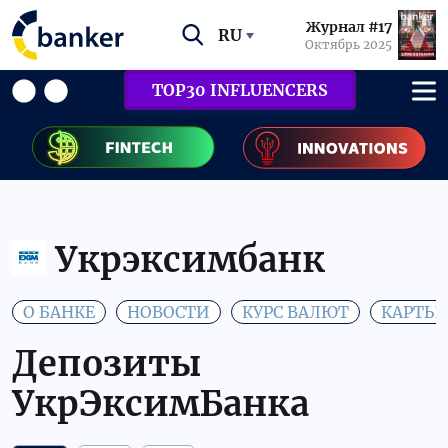
Журнал #17
RU
Октябрь 2025
TOP30 INFLUENCERS
Укрэксимбанк
О БАНКЕ
НОВОСТИ
КУРС ВАЛЮТ
КАРТЫ
Депозиты
УкрЭксимБанка