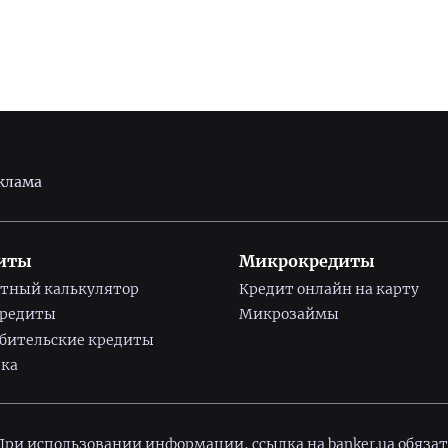
клама
иты
Микрокредиты
тный калькулятор
Кредит онлайн на карту
кредиты
Микрозаймы
бительские кредиты
ка
 При использовании информации, ссылка на
banker.ua
обязат