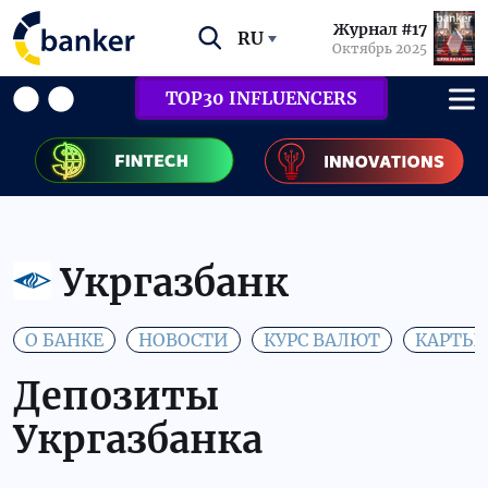
Журнал #17
RU
Октябрь 2025
TOP30 INFLUENCERS
Укргазбанк
О БАНКЕ
НОВОСТИ
КУРС ВАЛЮТ
КАРТЫ
Депозиты
Укргазбанка