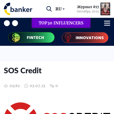
Журнал #17
RU
Октябрь 2025
TOP30 INFLUENCERS
SOS Credit
11482
03.07.23
0