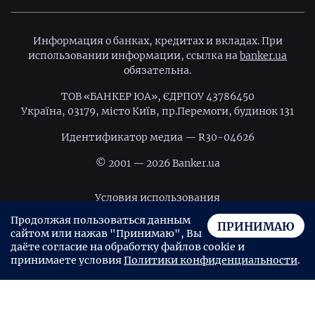
Информация о банках, кредитах и вкладах. При
использовании информации, ссылка на
banker.ua
обязательна.
ТОВ «БАНКЕР ЮА», ЄДРПОУ 43786450
Україна, 03179, місто Київ, пр.Перемоги, будинок 131
Идентификатор медиа — R30-04626
© 2001 — 2026 Banker.ua
Условия использования
Продолжая пользоваться данным
Политика конфиденциальности
ПРИНИМАЮ
сайтом или нажав "Принимаю", Вы
Пользовательское соглашение
даёте согласие на обработку файлов cookie и
Взять займ в SOS Credit
принимаете условия
Политики конфиденциальности
.