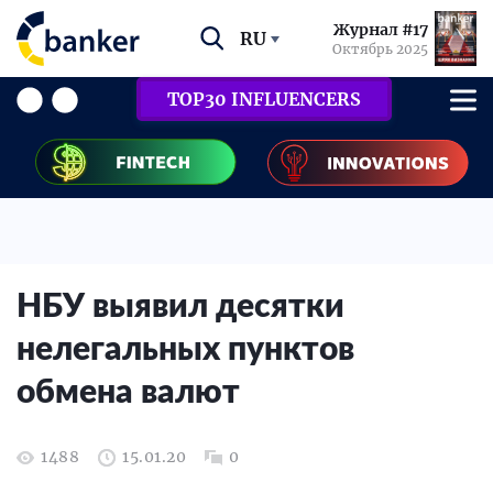
Журнал #17
RU
Октябрь 2025
TOP30 INFLUENCERS
НБУ выявил десятки
нелегальных пунктов
обмена валют
1488
15.01.20
0