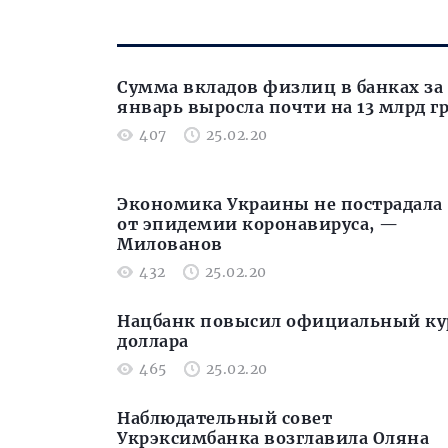
Cумма вкладов физлиц в банках за
январь выросла почти на 13 млрд г
407
25.02.20
Экономика Украины не пострадала
от эпидемии коронавируса, —
Милованов
432
25.02.20
Нацбанк повысил официальный ку
доллара
465
25.02.20
Наблюдательный совет
Укрэксимбанка возглавила Оляна