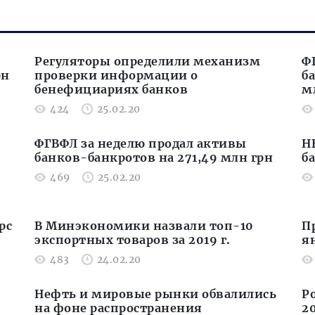
Регуляторы определили механизм
Ф
рн
проверки информации о
б
бенефициариях банков
м
424
25.02.20
ФГВФЛ за неделю продал активы
Н
банков-банкротов на 271,49 млн грн
б
469
25.02.20
рс
В Минэкономики назвали топ-10
П
экспортных товаров за 2019 г.
я
483
24.02.20
Нефть и мировые рынки обвалились
Р
на фоне распространения
20