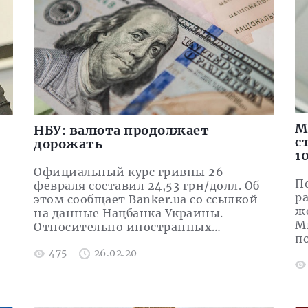
М
НБУ: валюта продолжает
с
дорожать
1
Официальный курс гривны 26
П
февраля составил 24,53 грн/долл. Об
р
этом сообщает Banker.ua со ссылкой
ж
на данные Нацбанка Украины.
М
Относительно иностранных…
п
475
26.02.20