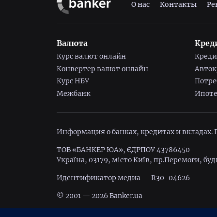
О нас
Контакты
Ре
Валюта
Кред
Курс валют онлайн
Креди
Конвертер валют онлайн
Авто
Курс НБУ
Потре
Межбанк
Ипоте
Информация о банках, кредитах и вкладах.
ТОВ «БАНКЕР ЮА», ЄДРПОУ 43786450
Україна, 03179, місто Київ, пр.Перемоги, буд
Идентификатор медиа — R30-04626
© 2001 — 2026 Banker.ua