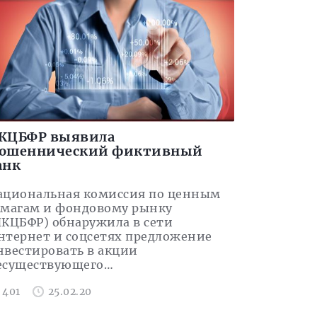
КЦБФР выявила
ошеннический фиктивный
анк
ациональная комиссия по ценным
умагам и фондовому рынку
НКЦБФР) обнаружила в сети
нтернет и соцсетях предложение
нвестировать в акции
есуществующего…
401
25.02.20