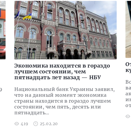
О
Экономика находится в гораздо
к
лучшем состоянии, чем
пятнадцать лет назад — НБУ
В
в
9
Национальный банк Украины заявил,
а
что на данный момент экономика
и
страны находится в гораздо лучшем
о
состоянии, чем пять, десять или
пятнадцать…
419
25.02.20