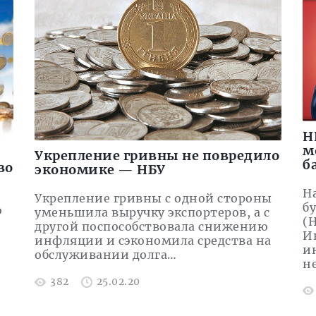
Н
м
Укрепление гривны не повредило
б
во
экономике — НБУ
Н
Укрепление гривны с одной стороны
б
о
уменьшила выручку экспортеров, а с
(
другой поспособствовала снижению
И
инфляции и сэкономила средства на
и
обслуживании долга…
н
382
25.02.20