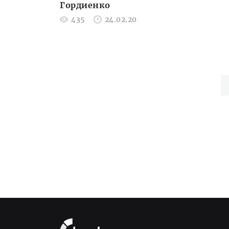
Гордиенко
435
24.02.20