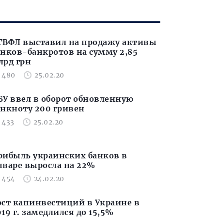
ГВФЛ выставил на продажу активы
анков-банкротов на сумму 2,85
лрд грн
480
25.02.20
БУ ввел в оборот обновленную
анкноту 200 гривен
433
25.02.20
рибыль украинских банков в
нваре выросла на 22%
454
24.02.20
ост капинвестиций в Украине в
19 г. замедлился до 15,5%