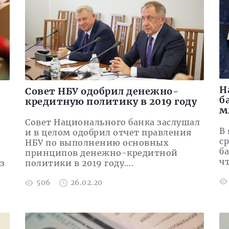
Н
Совет НБУ одобрил денежно-
б
кредитную политику в 2019 году
м
Совет Национального банка заслушал
В
и в целом одобрил отчет правления
с
НБУ по выполнению основных
б
принципов денежно-кредитной
ч
з
политики в 2019 году….
506
26.02.20