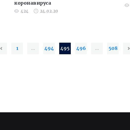
коронавируса
424
24.02.20
1
…
494
495
496
…
508