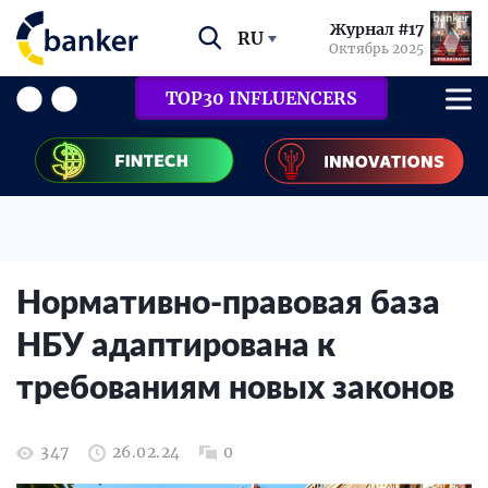
Журнал #17
RU
Октябрь 2025
TOP30 INFLUENCERS
Нормативно-правовая база
НБУ адаптирована к
требованиям новых законов
347
26.02.24
0