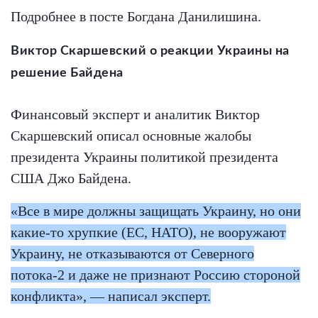
Подробнее в посте Богдана Данилишина.
Виктор Скаршевский о реакции Украины на
решение Байдена
Финансовый эксперт и аналитик Виктор
Скаршевский описал основные жалобы
президента Украины политикой президента
США Джо Байдена.
«
Все в мире должны защищать Украину, но они
какие-то хрупкие (ЕС, НАТО), не вооружают
Украину, не отказываются от Северного
потока-2 и даже не признают Россию стороной
конфликта», — написал эксперт.