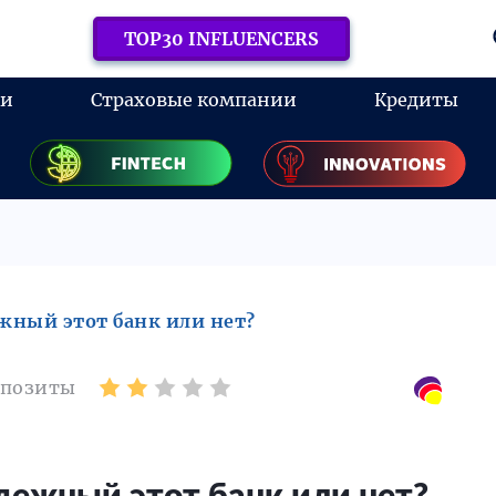
TOP30 INFLUENCERS
ки
Страховые компании
Кредиты
жный этот банк или нет?
епозиты