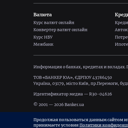
Валюта
Кред
Курс валют онлайн
Креди
Конвертер валют онлайн
Авто
Курс НБУ
Потре
Межбанк
Ипоте
Информация о банках, кредитах и вкладах.
ТОВ «БАНКЕР ЮА», ЄДРПОУ 43786450
Україна, 03179, місто Київ, пр.Перемоги, буд
Идентификатор медиа — R30-04626
© 2001 — 2026 Banker.ua
Условия использования
Политика конфи
Продолжая пользоваться данным сайтом или
принимаете условия
Политики конфиденц