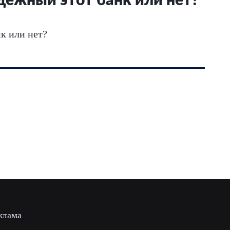
дежный этот банк или нет?
к или нет?
клама