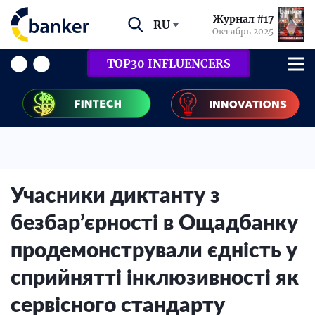
Журнал #17
RU
Октябрь 2025
TOP30 INFLUENCERS
Учасники диктанту з
безбар’єрності в Ощадбанку
продемонстрували єдність у
сприйнятті інклюзивності як
сервісного стандарту