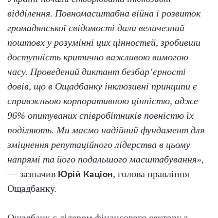
відділення. Повномасштабна війна і розвиток
громадянської свідомості дали величезний
поштовх у розумінні цих цінностей, зробивши
доступність критично важливою вимогою
часу. Проведений диктант безбар’єрності
довів, що в Ощадбанку інклюзивні принципи є
справжньою корпоративною цінністю, адже
96% опитуваних співробітників повністю їх
поділяють. Ми маємо надійний фундамент для
зміцнення репутаційного лідерства в цьому
напрямі та його подальшого масштабування»,
— зазначив
, голова правління
Юрій Каціон
Ощадбанку.
Ощадбанк є лідером фінансового сектору з